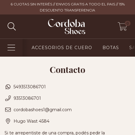
6 CUOTAS SIN INTERÉS // ENVIOS GRATIS A TODO EL PAIS // 15%
DESCUENTO TRANSFERENCIA
0
ACCESORIOS DE CUERO
BOTAS
S
Contacto
5493513086701
93513086701
cordobashoes1@gmail.com
Hugo Wast 4584
Si te arrepentiste de una compra, podés pedir la