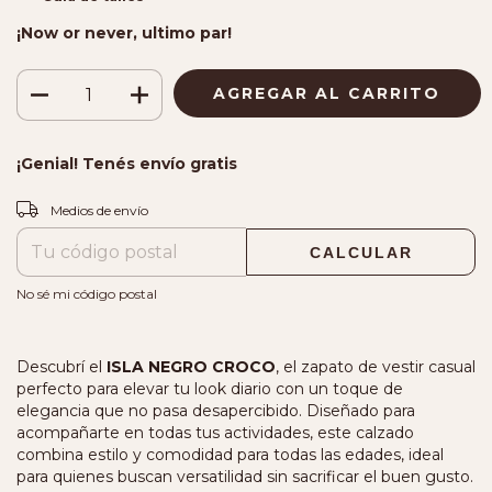
¡Now or never, ultimo par!
¡Genial! Tenés envío gratis
CAMBIAR CP
Entregas para el CP:
Medios de envío
CALCULAR
No sé mi código postal
Descubrí el
ISLA NEGRO CROCO
, el zapato de vestir casual
perfecto para elevar tu look diario con un toque de
elegancia que no pasa desapercibido. Diseñado para
acompañarte en todas tus actividades, este calzado
combina estilo y comodidad para todas las edades, ideal
para quienes buscan versatilidad sin sacrificar el buen gusto.