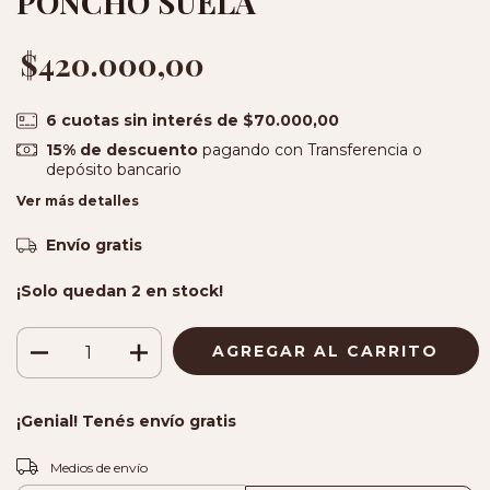
PONCHO SUELA
$420.000,00
6
cuotas sin interés de
$70.000,00
15% de descuento
pagando con Transferencia o
depósito bancario
Ver más detalles
Envío gratis
¡Solo quedan
2
en stock!
¡Genial! Tenés envío gratis
CAMBIAR CP
Entregas para el CP:
Medios de envío