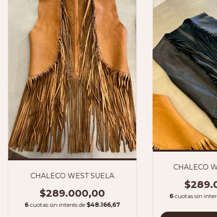
CHALECO W
CHALECO WEST SUELA
$289.
$289.000,00
6
cuotas sin inte
6
cuotas sin interés de
$48.166,67