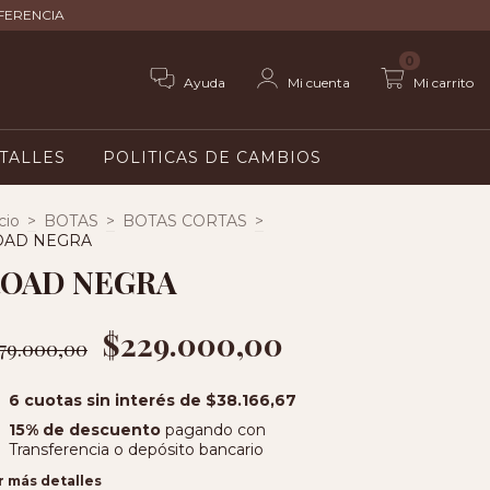
SFERENCIA
0
Ayuda
Mi cuenta
Mi carrito
 TALLES
POLITICAS DE CAMBIOS
cio
>
BOTAS
>
BOTAS CORTAS
>
OAD NEGRA
OAD NEGRA
$229.000,00
79.000,00
6
cuotas sin interés de
$38.166,67
15% de descuento
pagando con
Transferencia o depósito bancario
r más detalles