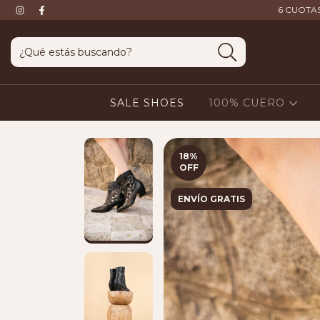
6 CUOTAS
SALE SHOES
100% CUERO
18
%
OFF
ENVÍO GRATIS