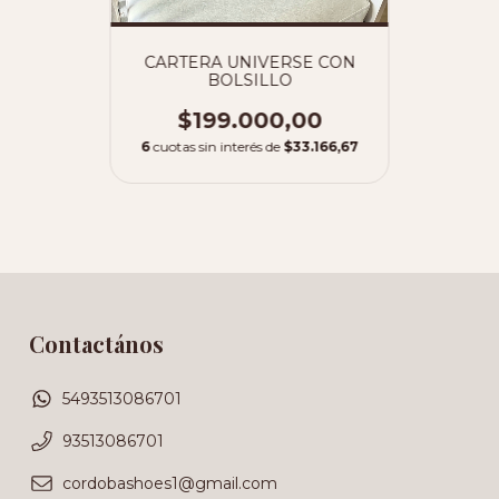
CARTERA UNIVERSE CON
BOLSILLO
$199.000,00
6
cuotas sin interés de
$33.166,67
Contactános
5493513086701
93513086701
cordobashoes1@gmail.com