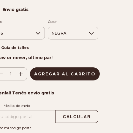
Envío gratis
le
Color
Guía de talles
ow or never, ultimo par!
enial! Tenés envío gratis
CAMBIAR CP
regas para el CP:
Medios de envío
CALCULAR
sé mi código postal