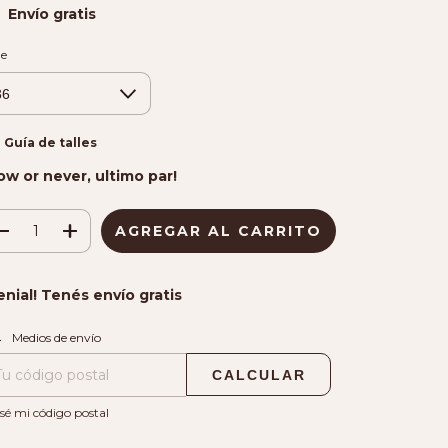
Envío gratis
le
Guía de talles
ow or never, ultimo par!
enial! Tenés envío gratis
CAMBIAR CP
regas para el CP:
Medios de envío
CALCULAR
sé mi código postal