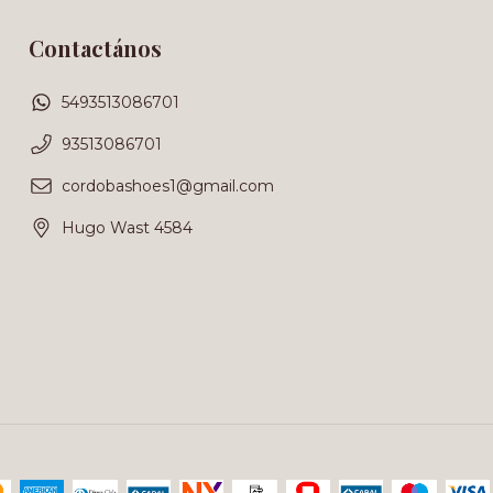
Contactános
5493513086701
93513086701
cordobashoes1@gmail.com
Hugo Wast 4584