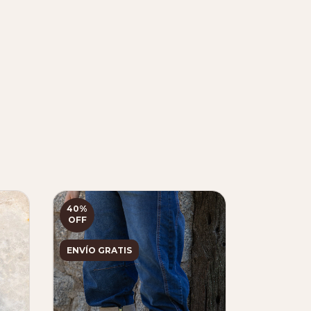
40
%
ENVÍO GR
OFF
ENVÍO GRATIS