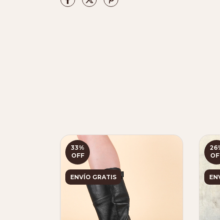
33
%
26
OFF
OF
ENVÍO GRATIS
EN