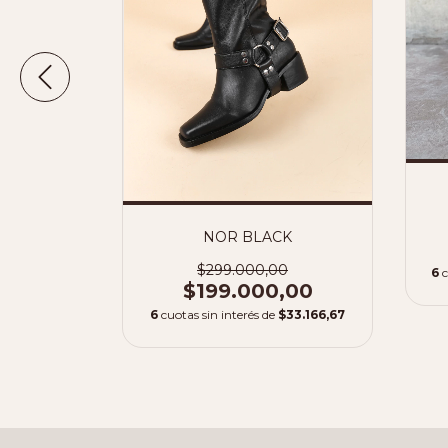
ON
NOR BLACK
,00
$299.000,00
6
c
60.000,00
$199.000,00
6
cuotas sin interés de
$33.166,67