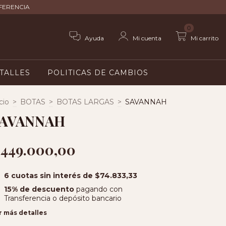
SFERENCIA
0
Ayuda
Mi cuenta
Mi carrito
 TALLES
POLITICAS DE CAMBIOS
cio
>
BOTAS
>
BOTAS LARGAS
>
SAVANNAH
AVANNAH
449.000,00
6
cuotas sin interés de
$74.833,33
15% de descuento
pagando con
Transferencia o depósito bancario
r más detalles