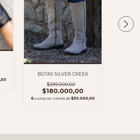
BOTAS SILVER CREEK
MEME N
,00
$299.000,00
$3
$180.000,00
6
cuotas si
6
cuotas sin interés de
$30.000,00