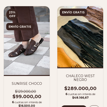
23
%
ENVÍO GRATIS
OFF
ENVÍO GRATIS
CHALECO WEST
NEGRO
SUNRISE CHOCO
$289.000,00
$129.000,00
6
cuotas sin interés de
$99.000,00
$48.166,67
6
cuotas sin interés de
$16.500,00