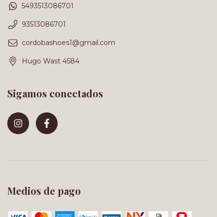
5493513086701
93513086701
cordobashoes1@gmail.com
Hugo Wast 4584
Sigamos conectados
Medios de pago